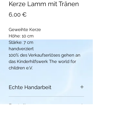
Kerze Lamm mit Tränen
Preis
6,00 €
Geweihte Kerze
Höhe: 10 cm
Stärke: 7 cm
handverziert
100% des Verkaufserlöses gehen an 
das Kinderhilfswerk The world for 
children e.V.
Echte Handarbeit
Unsere Artikel des Benefizverkaufes 
Bestellung
werden in Handarbeit hergestellt 
und dementsprechend kann es zu 
 Für Bestellungen und weitere Infos 
geringfügigen Abweichungen 
nehmen sie bitte Kontakt mit uns auf:
zum dargestellten Foto kommen. 